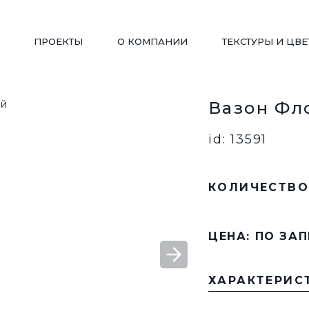
ПРОЕКТЫ
О КОМПАНИИ
ТЕКСТУРЫ И ЦВЕ
Вазон Фл
ДЕТСКИЕ ПЛОЩАДКИ
WORKOUT
id: 13591
КОЛИЧЕСТВО
ПЕРГОЛЫ/ БЕСЕДКИ
ВЕЛОПАРКОВКИ
ЦЕНА: ПО ЗА
ВАЗОНЫ
СКАМЬИ РАДИУСНЫ
ХАРАКТЕРИС