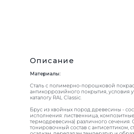
УРНЫ
Описание
Материалы:
Сталь с полимерно-порошковой покрас
антикоррозийного покрытия, условия у
каталогу RAL Classic.
Брус из хвойных пород древесины - сос
исполнения: лиственница, композитные
термодревесина) различного сечения.
тонировочный состав с антисептиком, 
осадкам, перепадам температур и обра