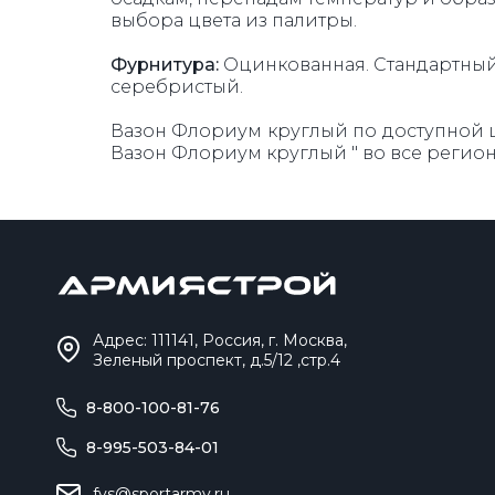
выбора цвета из палитры.
Фурнитура:
Оцинкованная. Стандартный 
серебристый.
Вазон Флориум круглый по доступной це
Вазон Флориум круглый " во все регио
Адрес: 111141, Россия, г. Москва,
Зеленый проспект, д.5/12 ,стр.4
8-800-100-81-76
8-995-503-84-01
fvs@sportarmy.ru