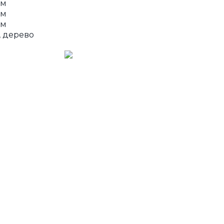
мм
мм
мм
, дерево