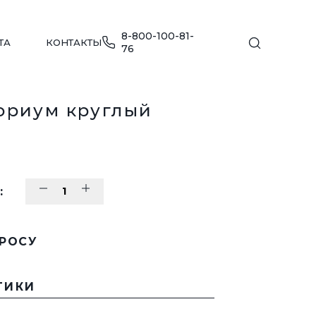
8-800-100-81-
ТА
КОНТАКТЫ
76
ориум круглый
МЕБЕЛЬ ДЛЯ ПЛЯЖА
:
ПЕРЕЙТИ В КАТАЛОГ
ДЕТСКИЕ ИГРОВЫЕ КОМПЛЕКСЫ
ПРОСУ
Е
ПЕРЕЙТИ В КАТАЛОГ
ТИКИ
УЛИЧНАЯ МЕБЕЛЬ
ДЛЯ ОБЩЕСТВЕННЫХ ЗОН