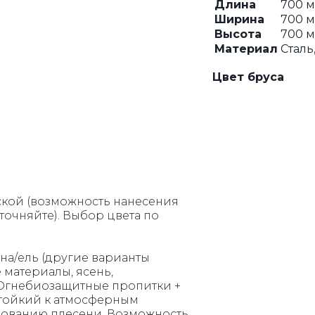
Длина
700 
Ширина
700 
Высота
700 
РЕШЕТКИ
КАЧЕЛИ
Материал
Сталь
Цвет бруса
кой (возможность нанесения
точняйте). Выбор цвета по
на/ель (другие варианты
 материалы, ясень,
 Огнебиозащитные пропитки +
стойкий к атмосферным
зованию плесени. Возможность