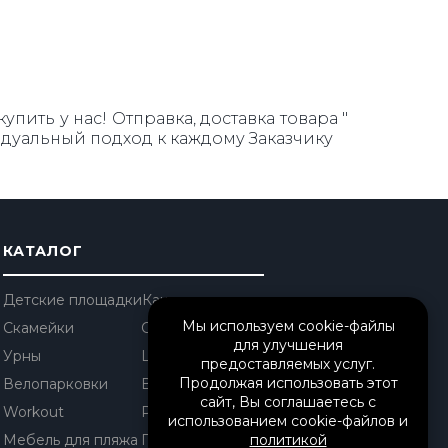
ить у нас! Отправка, доставка товара "
идуальный подход к каждому Заказчику
КАТАЛОГ
Детские площадки
Качели
Мы используем cookie-файлы
Скамейки
Столы уличные
для улучшения
Урны
Шезлонги
предоставляемых услуг.
Продолжая использовать этот
Велопарковки
Вазоны
сайт, Вы соглашаетесь с
Workout
Решетки
использованием cookie-файлов и
Мебель для пляжа
Перголы/ Беседки
политикой