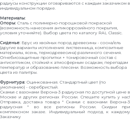
радиусы конструкции оговариваются с каждым заказчиком в
индивидуальном порядке.
Материалы:
Опоры:
Сталь с полимерно-порошковой покраской
(возможность нанесения антикоррозийного покрытия,
условия уточняйте). Выбор цвета по каталогу RAL Classic.
Сиденье:
Брус из хвойных пород древесины - сосна/ель
(другие варианты исполнения: лиственница, композитные
материалы, ясень, термодревесина) различного сечения.
Огнебиозащитные пропитки + тонировочный состав с
антисептиком, стойкий к атмосферным осадкам, перепадам
температур и образованию плесени. Возможность выбора
цвета из палитры.
Фурнитура:
Оцинкованная. Стандартный цвет (по
умолчанию) - серебристый.
Скамья с вазонами Верона-3 радиусная по доступной цене в
Москве и других регионах России. Спешите купить у нас!
Отправка, доставка товара " Скамья с вазонами Верона-3
радиусная " во все регионы России. Скидки при
комплексном заказе. Индивидуальный подход к каждому
Заказчику