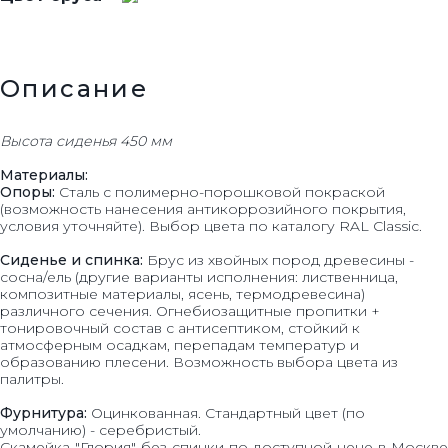
Описание
Высота сиденья 450 мм
Материалы:
Опоры:
Сталь с полимерно-порошковой покраской
(возможность нанесения антикоррозийного покрытия,
условия уточняйте). Выбор цвета по каталогу RAL Classic.
Сиденье и спинка:
Брус из хвойных пород древесины -
сосна/ель (другие варианты исполнения: лиственница,
композитные материалы, ясень, термодревесина)
различного сечения. Огнебиозащитные пропитки +
тонировочный состав с антисептиком, стойкий к
атмосферным осадкам, перепадам температур и
образованию плесени. Возможность выбора цвета из
палитры.
Фурнитура:
Оцинкованная. Стандартный цвет (по
умолчанию) - серебристый.
Скамейка "Глория" без спинки по доступной цене в Москве