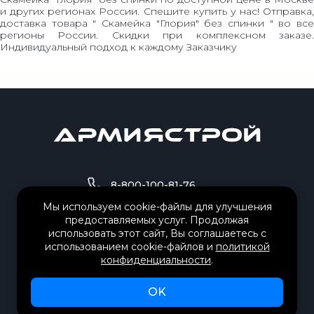
и других регионах России. Спешите купить у нас! Отправка,
доставка товара " Скамейка "Глория" без спинки " во все
регионы России. Скидки при комплексном заказе.
Индивидуальный подход к каждому Заказчику
8-800-100-81-76
Мы используем cookie-файлы для улучшения
предоставляемых услуг. Продолжая
8-995-503-84-01
использовать этот сайт, Вы соглашаетесь с
использованием cookie-файлов и
политикой
fvs@sportarmy.ru
конфиденциальности
.
РЕЖИМ РАБОТЫ:
Пн-пт с 09.30 до 18.30
OK