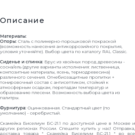
Описание
Материалы:
Опоры:
Сталь с полимерно-порошковой покраской
(возможность нанесения антикоррозийного покрытия,
условия уточняйте). Выбор цвета по каталогу RAL Classic.
Сиденье и спинка:
Брус из хвойных пород древесины -
сосна/ель (другие варианты исполнения: лиственница,
композитные материалы, ясень, термодревесина)
различного сечения. Огнебиозащитные пропитки +
тонировочный состав с антисептиком, стойкий к
атмосферным осадкам, перепадам температур и
образованию плесени. Возможность выбора цвета из
палитры.
Фурнитура:
Оцинкованная. Стандартный цвет (по
умолчанию) - серебристый.
Скамейка Биселиум БС-21.1 по доступной цене в Москве и
других регионах России. Спешите купить у нас! Отправка,
доставка товара " Скамейка Биселиум БС-21.1 " во все