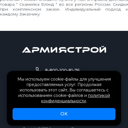
товара " Скамейка Блэнд " во все регионы России. Скидки
при комплексном заказе. Индивидуальный подход к
каждому Заказчику
8-800-100-81-76
Мы используем cookie-файлы для улучшения
предоставляемых услуг. Продолжая
8-995-503-84-01
использовать этот сайт, Вы соглашаетесь с
использованием cookie-файлов и
политикой
fvs@sportarmy.ru
конфиденциальности
.
РЕЖИМ РАБОТЫ:
Пн-пт с 09.30 до 18.30
OK