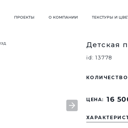
ПРОЕКТЫ
О КОМПАНИИ
ТЕКСТУРЫ И ЦВЕ
Детская 
ДЕТСКИЕ ПЛОЩАДКИ
WORKOUT
id: 13778
КОЛИЧЕСТВО
ПЕРГОЛЫ/ БЕСЕДКИ
ВЕЛОПАРКОВКИ
16 50
ЦЕНА:
ВАЗОНЫ
СКАМЬИ РАДИУСНЫ
ХАРАКТЕРИС