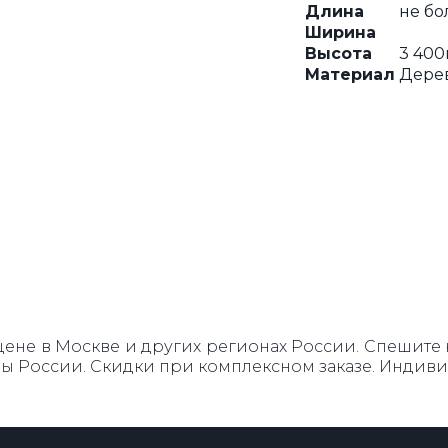
Длина
не бо
Ширина
РЕШЕТКИ
КАЧЕЛИ
Высота
3 40
Материал
Дерев
не в Москве и других регионах России. Спешите ку
ны России. Скидки при комплексном заказе. Индив