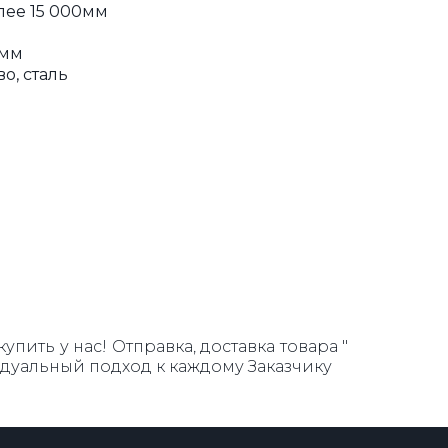
лее 15 000мм
0мм
о, сталь
пить у нас! Отправка, доставка товара "
идуальный подход к каждому Заказчику