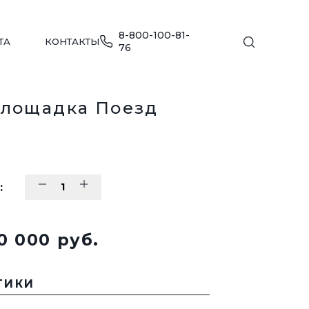
8-800-100-81-
ТА
КОНТАКТЫ
76
площадка Поезд
МЕБЕЛЬ ДЛЯ ПЛЯЖА
:
ПЕРЕЙТИ В КАТАЛОГ
ДЕТСКИЕ ИГРОВЫЕ КОМПЛЕКСЫ
0 000 pуб.
Е
ПЕРЕЙТИ В КАТАЛОГ
ТИКИ
УЛИЧНАЯ МЕБЕЛЬ
ДЛЯ ОБЩЕСТВЕННЫХ ЗОН