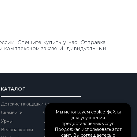
сии. Спешите купить у нас! Отправка,
при комплексном заказе. Индивидуальный
КАТАЛОГ
Детские площадки
Качели
Мы используем cookie-файлы
Скамейки
Столы уличные
для улучшения
Урны
Шезлонги
предоставляемых услуг.
Продолжая использовать этот
Велопарковки
Вазоны
сайт, Вы соглашаетесь с