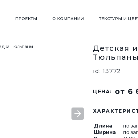
ПРОЕКТЫ
О КОМПАНИИ
ТЕКСТУРЫ И ЦВЕ
Детская 
Тюльпан
ДЕТСКИЕ ПЛОЩАДКИ
WORKOUT
id: 13772
от 6 
ПЕРГОЛЫ/ БЕСЕДКИ
ВЕЛОПАРКОВКИ
ЦЕНА:
ХАРАКТЕРИС
ВАЗОНЫ
СКАМЬИ РАДИУСНЫ
Длина
по за
Ширина
по за