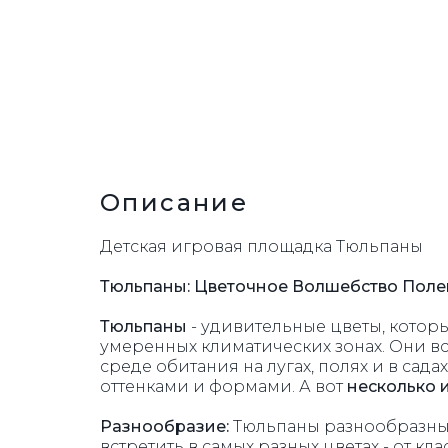
УРНЫ
Описание
Детская игровая площадка Тюльпаны
Тюльпаны: Цветочное Волшебство Полей
Тюльпаны
- удивительные цветы, которы
умеренных климатических зонах. Они вс
среде обитания на лугах, полях и в сад
оттенками и формами. А вот
несколько 
Разнообразие:
Тюльпаны разнообразны 
встретить в самых разных цветах - от к