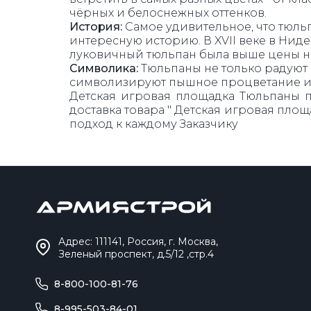
чёрных и белоснежных оттенков.
История:
Самое удивительное, что тюл
интересную историю. В XVII веке в Нид
луковичный тюльпан была выше цены н
Символика:
Тюльпаны не только радуют г
символизируют пышное процветание и
Детская игровая площадка Тюльпаны п
доставка товара " Детская игровая пло
подход к каждому Заказчику
Адрес: 111141, Россия, г. Москва,
Зеленый проспект, д.5/12 ,стр.4
8-800-100-81-76
8-995-503-84-01