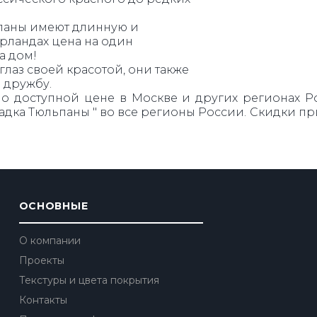
ьпаны имеют длинную и
ерландах цена на один
а дом!
лаз своей красотой, они также
 дружбу.
о доступной цене в Москве и других регионах Рос
щадка Тюльпаны " во все регионы России. Скидки 
ОСНОВНЫЕ
О компании
Проекты
Текстуры и цвета покрытия
Контакты