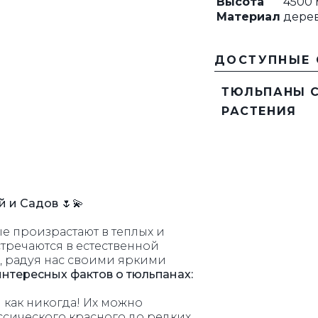
Высота
4500
Материал
дерев
РЕШЕТКИ
КАЧЕЛИ
ДОСТУПНЫЕ
ТЮЛЬПАНЫ С
РАСТЕНИЯ
 и Садов 🌷💫
е произрастают в теплых и
тречаются в естественной
ах, радуя нас своими яркими
интересных фактов о тюльпанах:
как никогда! Их можно
лассического красного до редких