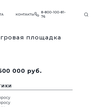
8-800-100-81-
ТА
КОНТАКТЫ
76
игровая площадка
ы
МЕБЕЛЬ ДЛЯ ПЛЯЖА
600 000 pуб.
ПЕРЕЙТИ В КАТАЛОГ
ДЕТСКИЕ ИГРОВЫЕ КОМПЛЕКСЫ
ТИКИ
Е
ПЕРЕЙТИ В КАТАЛОГ
просу
УЛИЧНАЯ МЕБЕЛЬ
ДЛЯ ОБЩЕСТВЕННЫХ ЗОН
просу