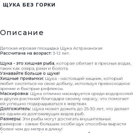
ЩУКА БЕЗ ГОРКИ
Описание
Детская игровая площадка Щука Астраханская
Рассчитана на возраст:
3-12 лет.
Щука - это хищная рыба
, которая обитает в пресных водах,
таких как озера, реки и болота.
Узнавайте больше о щуке!
Хищные привычки:
Щука - настоящий хищник, который
любит охотиться на свою добычу, используя превосходное
зрение и быстрые рефлексы.
Маскировка:
Щука отлично маскируется среди водорослей
и других растений благодаря своему окрасу, что помогает
ей успешно подкрадываться к жертвам.
Долгожитель:
Щука может дожить до 25-30 лет, что делает
ее одним из долгоживущих видов рыб.
Размеры:
Эти рыбы могут достигать внушительных
размеров - самые большие особи щук способны вырасти
более чем до метра в длину!