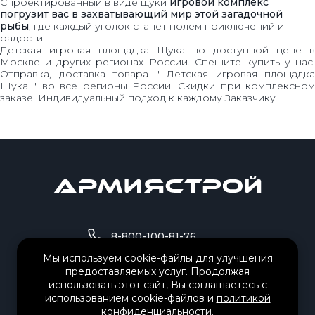
Спроектированный в виде щуки
игровой комплекс
погрузит вас в захватывающий мир этой загадочной
рыбы
, где каждый уголок станет полем приключений и
радости!
Детская игровая площадка Щука по доступной цене в
Москве и других регионах России. Спешите купить у нас!
Отправка, доставка товара " Детская игровая площадка
Щука " во все регионы России. Скидки при комплексном
заказе. Индивидуальный подход к каждому Заказчику
8-800-100-81-76
Мы используем cookie-файлы для улучшения
предоставляемых услуг. Продолжая
8-995-503-84-01
использовать этот сайт, Вы соглашаетесь с
использованием cookie-файлов и
политикой
fvs@sportarmy.ru
конфиденциальности
.