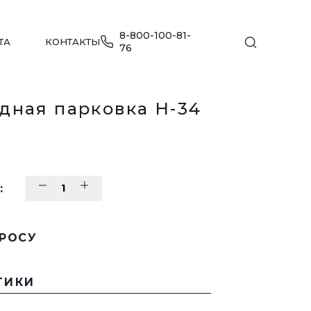
8-800-100-81-
ТА
КОНТАКТЫ
76
дная парковка H-34
МЕБЕЛЬ ДЛЯ ПЛЯЖА
:
ПЕРЕЙТИ В КАТАЛОГ
ДЕТСКИЕ ИГРОВЫЕ КОМПЛЕКСЫ
ПРОСУ
Е
ПЕРЕЙТИ В КАТАЛОГ
ТИКИ
УЛИЧНАЯ МЕБЕЛЬ
ДЛЯ ОБЩЕСТВЕННЫХ ЗОН