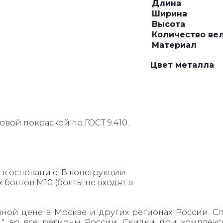
Длина
Ширина
Высота
РЕШЕТКИ
КАЧЕЛИ
Количество ве
Материал
Цвет металла
вой покраской по ГОСТ 9.410.
к основанию. В конструкции
болтов М10 (болты не входят в
ной цене в Москве и других регионах России. Спе
4 " во все регионы России. Скидки при комплекс