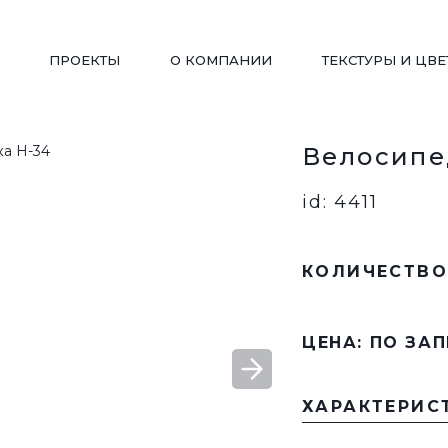
ПРОЕКТЫ
О КОМПАНИИ
ТЕКСТУРЫ И ЦВЕ
Велосипе
ДЕТСКИЕ ПЛОЩАДКИ
WORKOUT
id: 4411
КОЛИЧЕСТВО
ПЕРГОЛЫ/ БЕСЕДКИ
ВЕЛОПАРКОВКИ
ЦЕНА: ПО ЗА
ВАЗОНЫ
СКАМЬИ РАДИУСНЫ
ХАРАКТЕРИС