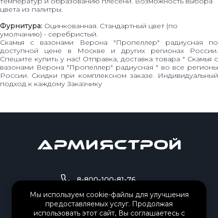
температур и образованию плесени. Возможность выбора
цвета из палитры.
Фурнитура:
Оцинкованная. Стандартный цвет (по
умолчанию) - серебристый.
Скамья с вазонами Верона "Пропеллер" радиусная по
доступной цене в Москве и других регионах России.
Спешите купить у нас! Отправка, доставка товара " Скамья с
вазонами Верона "Пропеллер" радиусная " во все регионы
России. Скидки при комплексном заказе. Индивидуальный
подход к каждому Заказчику
8-800-100-81-76
Мы используем cookie-файлы для улучшения
предоставляемых услуг. Продолжая
8-995-503-84-01
использовать этот сайт, Вы соглашаетесь с