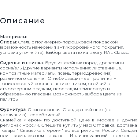
Описание
Материалы:
Опоры:
Сталь с полимерно-порошковой покраской
(возможность нанесения антикоррозийного покрытия,
условия уточняйте). Выбор цвета по каталогу RAL Classic.
Сиденье и спинка:
Брус из хвойных пород древесины -
сосна/ель (другие варианты исполнения: лиственница,
композитные материалы, ясень, термодревесина)
различного сечения. Огнебиозащитные пропитки +
тонировочный состав с антисептиком, стойкий к
атмосферным осадкам, перепадам температур и
образованию плесени. Возможность выбора цвета из
палитры.
Фурнитура:
Оцинкованная. Стандартный цвет (по
умолчанию) - серебристый.
Скамейка «Терон» по доступной цене в Москве и других
регионах России. Спешите купить у нас! Отправка, доставка
товара " Скамейка «Терон» " во все регионы России. Скидки
при комплексном заказе. Индивидуальный подход к