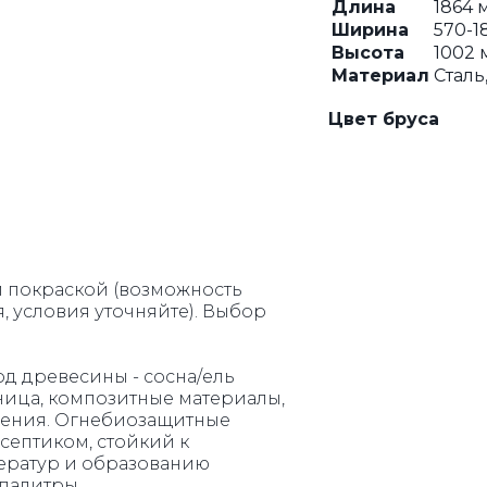
Длина
1864 
Ширина
570-1
Высота
1002 
РЕШЕТКИ
КАЧЕЛИ
Материал
Сталь
Цвет бруса
 покраской (возможность
 условия уточняйте). Выбор
д древесины - сосна/ель
ница, композитные материалы,
чения. Огнебиозащитные
септиком, стойкий к
ератур и образованию
палитры.