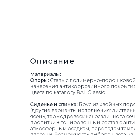
УРНЫ
Описание
Материалы:
Опоры:
Сталь с полимерно-порошковой
нанесения антикоррозийного покрытия,
цвета по каталогу RAL Classic.
Сиденье и спинка:
Брус из хвойных поро
(другие варианты исполнения: листвен
ясень, термодревесина) различного се
пропитки + тонировочный состав с анти
атмосферным осадкам, перепадам темп
плесени. Возможность выбора цвета из 