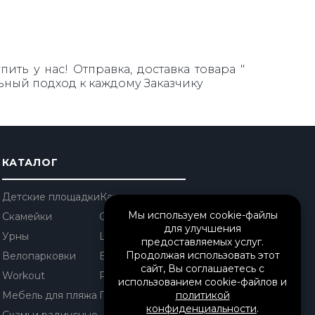
ть у нас! Отправка, доставка товара "
ьный подход к каждому Заказчику
КАТАЛОГ
Детские площадки
Качели
Мы используем cookie-файлы
Скамейки
Столы уличные
для улучшения
Урны
Шезлонги
предоставляемых услуг.
Продолжая использовать этот
Велопарковки
Вазоны
сайт, Вы соглашаетесь с
Workout
Решетки
использованием cookie-файлов и
Мебель для пляжа
Перголы/ Беседки
политикой
конфиденциальности
.