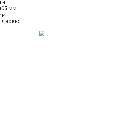
мм
805 мм
мм
, дерево