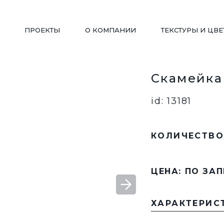
ПРОЕКТЫ
О КОМПАНИИ
ТЕКСТУРЫ И ЦВЕ
Скамейка
ДЕТСКИЕ ПЛОЩАДКИ
WORKOUT
id: 13181
КОЛИЧЕСТВО
ПЕРГОЛЫ/ БЕСЕДКИ
ВЕЛОПАРКОВКИ
ЦЕНА: ПО ЗА
ВАЗОНЫ
СКАМЬИ РАДИУСНЫ
ХАРАКТЕРИС