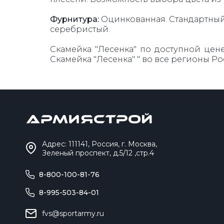
Фурнитура:
Оцинкованная. Стандартный 
серебристый.
Скамейка "Лесенка" по доступной цене
Скамейка "Лесенка" " во все регионы Р
Адрес: 111141, Россия, г. Москва,
Зеленый проспект, д.5/12 ,стр.4
8-800-100-81-76
8-995-503-84-01
fvs@sportarmy.ru