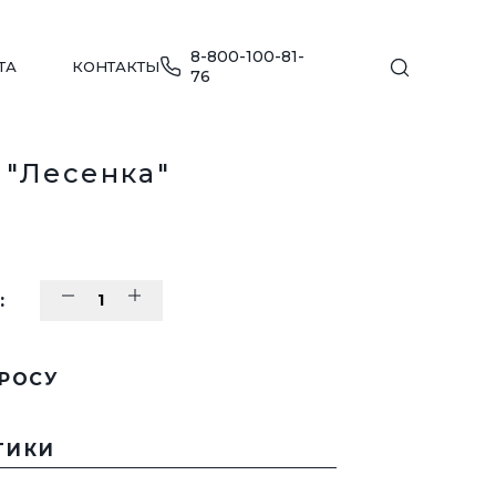
8-800-100-81-
ТА
КОНТАКТЫ
76
 "Лесенка"
МЕБЕЛЬ ДЛЯ ПЛЯЖА
:
ПЕРЕЙТИ В КАТАЛОГ
ДЕТСКИЕ ИГРОВЫЕ КОМПЛЕКСЫ
ПРОСУ
Е
ПЕРЕЙТИ В КАТАЛОГ
ТИКИ
УЛИЧНАЯ МЕБЕЛЬ
ДЛЯ ОБЩЕСТВЕННЫХ ЗОН