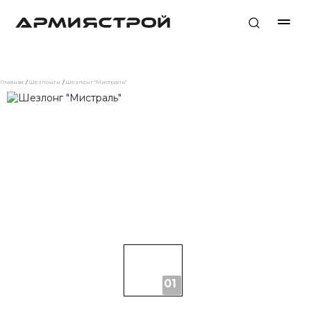
Главная
Шезлонги
Шезлонг "Мистраль"