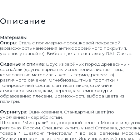
Описание
Материалы:
Опоры:
Сталь с полимерно-порошковой покраской
(возможность нанесения антикоррозийного покрытия,
условия уточняйте). Выбор цвета по каталогу RAL Classic.
Сиденье и спинка:
Брус из хвойных пород древесины -
сосна/ель (другие варианты исполнения: лиственница,
композитные материалы, ясень, термодревесина)
различного сечения. Огнебиозащитные пропитки +
тонировочный состав с антисептиком, стойкий к
атмосферным осадкам, перепадам температур и
образованию плесени. Возможность выбора цвета из
палитры.
Фурнитура:
Оцинкованная. Стандартный цвет (по
умолчанию) - серебристый.
Шезлонг "Мистраль" по доступной цене в Москве и других
регионах России. Спешите купить у нас! Отправка, доставка
товара " Шезлонг "Мистраль" " во все регионы России.
Скидки при комплексном заказе. Индивидуальный подход к