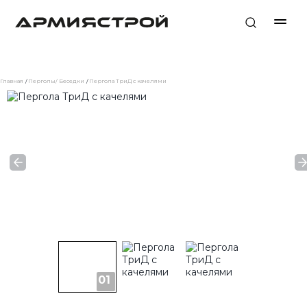
Главная
Перголы/ Беседки
Пергола ТриД с качелями