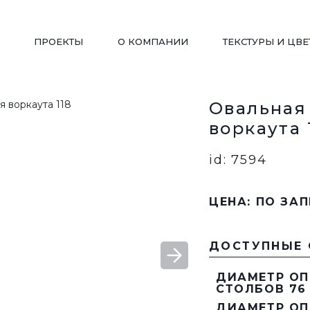
ПРОЕКТЫ
О КОМПАНИИ
ТЕКСТУРЫ И ЦВЕ
Овальная
воркаута 
ДЕТСКИЕ ПЛОЩАДКИ
WORKOUT
id: 7594
ЦЕНА: ПО ЗА
ПЕРГОЛЫ/ БЕСЕДКИ
ВЕЛОПАРКОВКИ
ДОСТУПНЫЕ
ВАЗОНЫ
СКАМЬИ РАДИУСНЫ
ДИАМЕТР О
СТОЛБОВ 76
ДИАМЕТР О