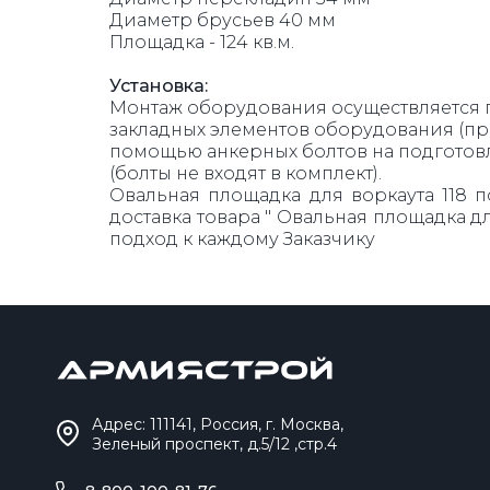
Диаметр брусьев 40 мм
Площадка - 124 кв.м.
Установка:
Монтаж оборудования осуществляется
закладных элементов оборудования (пр
помощью анкерных болтов на подготов
(болты не входят в комплект).
Овальная площадка для воркаута 118 п
доставка товара " Овальная площадка д
подход к каждому Заказчику
Адрес: 111141, Россия, г. Москва,
Зеленый проспект, д.5/12 ,стр.4