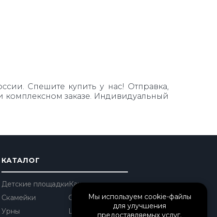
ссии. Спешите купить у нас! Отправка,
при комплексном заказе. Индивидуальный
КАТАЛОГ
Детские площадки
Качели
Мы используем cookie-файлы
Скамейки
Столы уличные
для улучшения
Урны
Шезлонги
предоставляемых услуг.