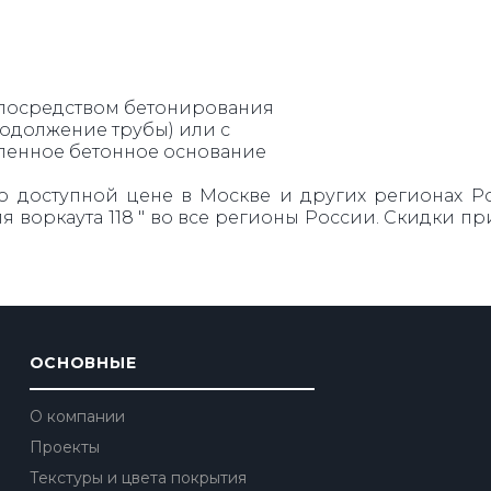
 посредством бетонирования
одолжение трубы) или с
ленное бетонное основание
о доступной цене в Москве и других регионах Ро
ля воркаута 118 " во все регионы России. Скидки 
ОСНОВНЫЕ
О компании
Проекты
Текстуры и цвета покрытия