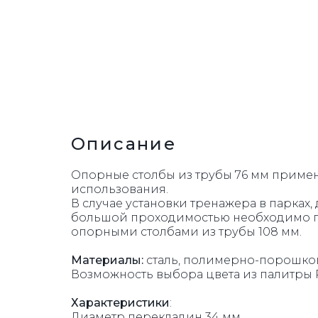
УРНЫ
Описание
Опорные столбы из трубы 76 мм примен
использования.
В случае установки тренажера в парках,
большой проходимостью необходимо п
опорными столбами из трубы 108 мм.
Материалы:
сталь, полимерно-порошково
Возможность выбора цвета из палитры R
Характеристики
:
Диаметр перекладин 34 мм