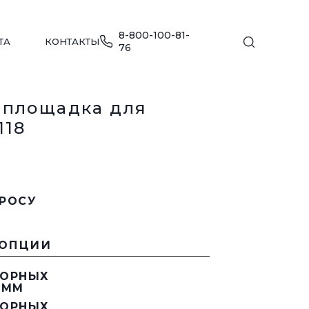
8-800-100-81-
ТА
КОНТАКТЫ
76
 площадка для
118
МЕБЕЛЬ ДЛЯ ПЛЯЖА
ПРОСУ
ПЕРЕЙТИ В КАТАЛОГ
ДЕТСКИЕ ИГРОВЫЕ КОМПЛЕКСЫ
 ОПЦИИ
Е
ПЕРЕЙТИ В КАТАЛОГ
ПОРНЫХ
УЛИЧНАЯ МЕБЕЛЬ
 ММ
ДЛЯ ОБЩЕСТВЕННЫХ ЗОН
ПОРНЫХ